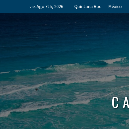
Skip
vie. Ago 7th, 2026
Quintana Roo
México
to
content
C