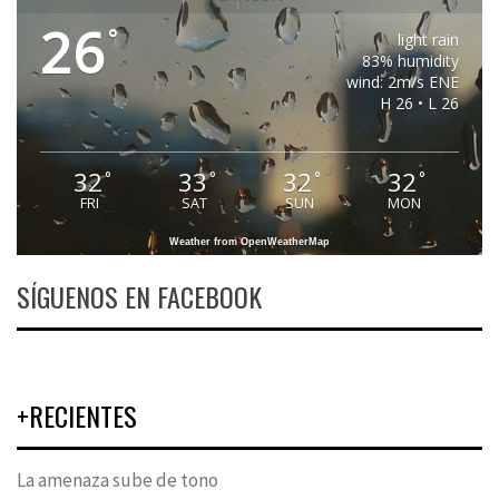
26
°
light rain
83% humidity
wind: 2m/s ENE
H 26 • L 26
32
33
32
32
°
°
°
°
FRI
SAT
SUN
MON
Weather from OpenWeatherMap
SÍGUENOS EN FACEBOOK
+RECIENTES
La amenaza sube de tono