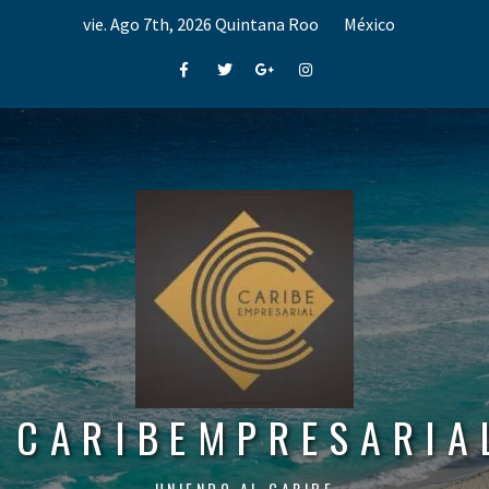
Skip
vie. Ago 7th, 2026
Quintana Roo
México
to
content
Facebook
Twitter
Google+
Instagram
CARIBEMPRESARIA
UNIENDO AL CARIBE