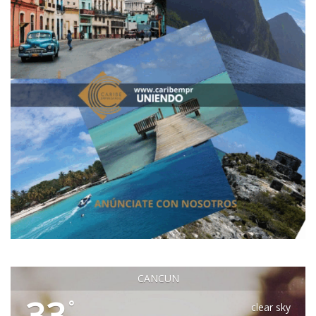
CANCUN
33
°
clear sky