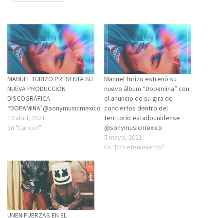
MANUEL TURIZO PRESENTA SU
Manuel Turizo estrenó su
NUEVA PRODUCCIÓN
nuevo álbum “Dopamina” con
DISCOGRÁFICA
el anuncio de su gira de
“DOPAMINA”@sonymusicmexico
conciertos dentro del
13 abril, 2021
territorio estadounidense
En "Cancún"
@sonymusicmexico
5 mayo, 2021
En "Entretenimiento"
UNEN FUERZAS EN EL