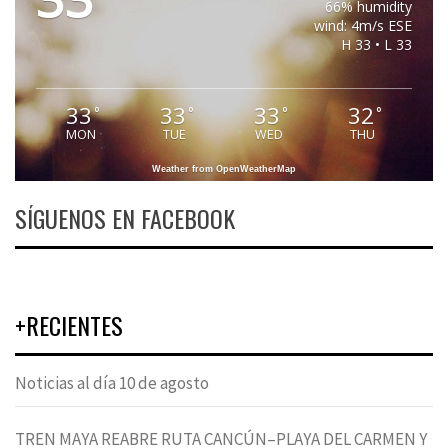
66% humidity
wind: 4m/s ESE
H 33 • L 33
33
33
33
32
°
°
°
°
MON
TUE
WED
THU
Weather from OpenWeatherMap
SÍGUENOS EN FACEBOOK
+RECIENTES
Noticias al día 10 de agosto
TREN MAYA REABRE RUTA CANCÚN–PLAYA DEL CARMEN Y