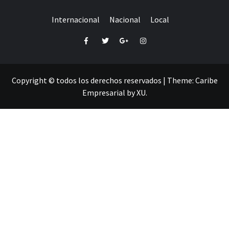
Internacional
Nacional
Local
Facebook
Twitter
Google+
Instagram
Copyright © todos los derechos reservados
|
Theme:
Caribe
Empresarial
by
XU
.