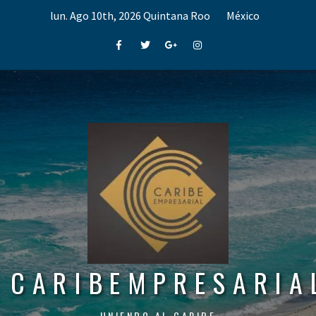
Skip
lun. Ago 10th, 2026
Quintana Roo
México
to
content
Facebook
Twitter
Google+
Instagram
CARIBEMPRESARIA
UNIENDO AL CARIBE