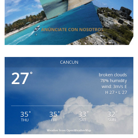
CANCUN
27
°
broken clouds
78% humidity
wind: 3m/s E
H 27 • L 27
35
35
33
32
°
°
°
°
THU
FRI
SAT
SUN
Weather from OpenWeatherMap