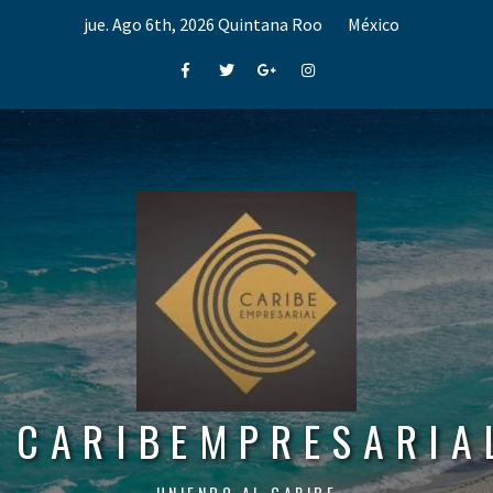
Skip
jue. Ago 6th, 2026
Quintana Roo
México
to
content
Facebook
Twitter
Google+
Instagram
CARIBEMPRESARIA
UNIENDO AL CARIBE