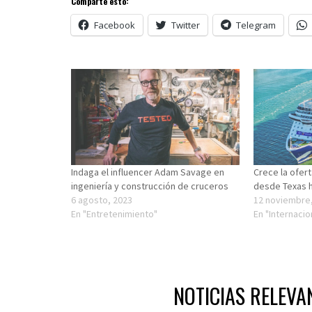
Comparte esto:
Facebook
Twitter
Telegram
Indaga el influencer Adam Savage en
Crece la ofert
ingeniería y construcción de cruceros
desde Texas h
6 agosto, 2023
12 noviembre
En "Entretenimiento"
En "Internacio
NOTICIAS RELEVA