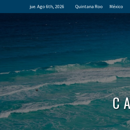
Skip
jue. Ago 6th, 2026
Quintana Roo
México
to
content
C