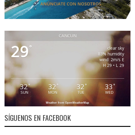
CANCUN
29
°
clear sky
83% humidity
wind: 2m/s E
H 29 • L 29
32
32
32
33
°
°
°
°
SUN
MON
TUE
WED
Weather from OpenWeatherMap
SÍGUENOS EN FACEBOOK