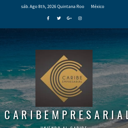
Skip
sáb. Ago 8th, 2026
Quintana Roo
México
to
content
Facebook
Twitter
Google+
Instagram
CARIBEMPRESARIA
UNIENDO AL CARIBE