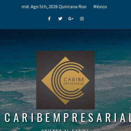
Skip
mié. Ago 5th, 2026
Quintana Roo
México
to
content
Facebook
Twitter
Google+
Instagram
CARIBEMPRESARIA
UNIENDO AL CARIBE