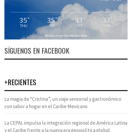
35
35
33
32
°
°
°
°
THU
FRI
SAT
SUN
Weather from OpenWeatherMap
SÍGUENOS EN FACEBOOK
+RECIENTES
La magia de “Cristina”, un viaje sensorial y gastronómico
con sabor a hogar en el Caribe Mexicano
La CEPAL impulsa la integración regional de América Latina
y el Caribe frente a la nueva era geopolítica global