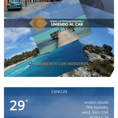
CANCUN
29
°
broken clouds
79% humidity
wind: 3m/s ENE
H 29 • L 29