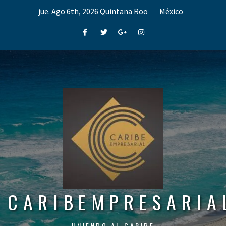
Skip
jue. Ago 6th, 2026
Quintana Roo
México
to
content
Facebook
Twitter
Google+
Instagram
CARIBEMPRESARIA
UNIENDO AL CARIBE