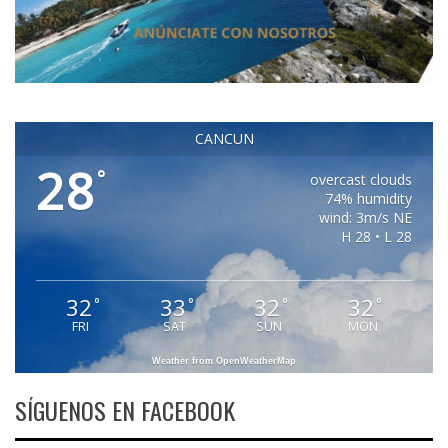
CANCUN
28
°
overcast clouds
74% humidity
wind: 3m/s NE
H 28 • L 28
32
33
32
32
°
°
°
°
FRI
SAT
SUN
MON
Weather from OpenWeatherMap
SÍGUENOS EN FACEBOOK