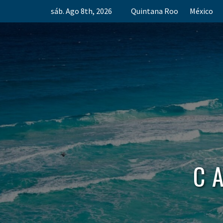
Skip
sáb. Ago 8th, 2026
Quintana Roo
México
to
content
C