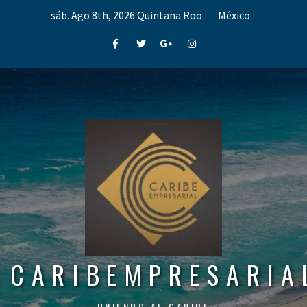
Skip
sáb. Ago 8th, 2026
Quintana Roo
México
to
content
Facebook
Twitter
Google+
Instagram
CARIBEMPRESARIA
UNIENDO AL CARIBE