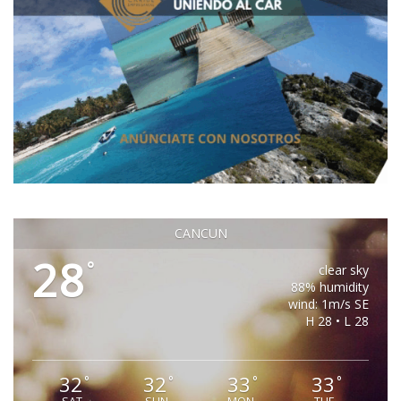
CANCUN
28
°
clear sky
88% humidity
wind: 1m/s SE
H 28 • L 28
32
32
33
33
°
°
°
°