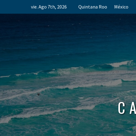
Skip
vie. Ago 7th, 2026
Quintana Roo
México
to
content
C