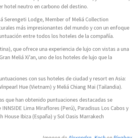
er hotel neutro en carbono del destino.
iá Serengeti Lodge, Member of Meliá Collection
aturales más impresionantes del mundo y con un enfoque
puntuación entre todos los hoteles de la compañía.
na), que ofrece una experiencia de lujo con vistas a una
an Meliá Xi’an, uno de los hoteles de lujo que la
untuaciones con sus hoteles de ciudad y resort en Asia:
inpearl Hue (Vietnam) y Meliá Chiang Mai (Tailandia).
cas que han obtenido puntuaciones destacadas se
e INNSIDE Lima Miraflores (Perú), Paradisus Los Cabos y
h House Ibiza (España) y Sol Oasis Marrakech
Imagen de
Alexandra_Koch
en
Pixabay