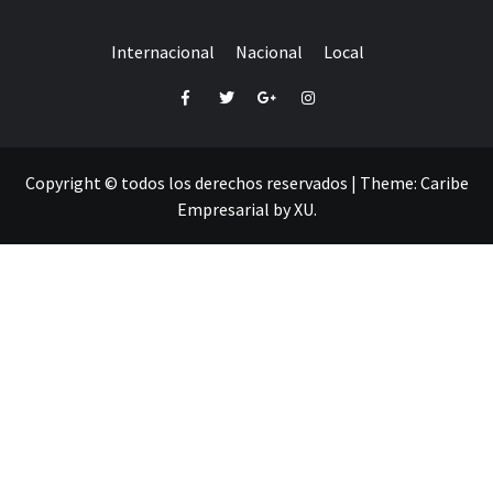
Internacional
Nacional
Local
Facebook
Twitter
Google+
Instagram
Copyright © todos los derechos reservados
|
Theme:
Caribe
Empresarial
by
XU
.