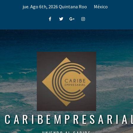
Skip
jue. Ago 6th, 2026
Quintana Roo
México
to
content
Facebook
Twitter
Google+
Instagram
CARIBEMPRESARIA
UNIENDO AL CARIBE