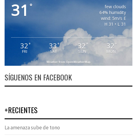
31
°
few clouds
64% humidity
wind: 5m/s E
H 31 • L 31
32
33
32
32
°
°
°
°
FRI
SAT
SUN
MON
Weather from OpenWeatherMap
SÍGUENOS EN FACEBOOK
+RECIENTES
La amenaza sube de tono