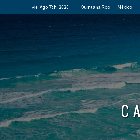
Skip
vie. Ago 7th, 2026
Quintana Roo
México
to
content
C