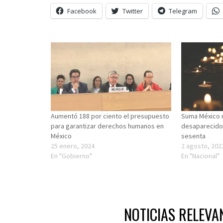
Facebook
Twitter
Telegram
Aumentó 188 por ciento el presupuesto
Suma México 
para garantizar derechos humanos en
desaparecido
México
sesenta
25 enero, 2024
2 agosto, 202
En "Gobierno"
En "Nacional"
NOTICIAS RELEVA