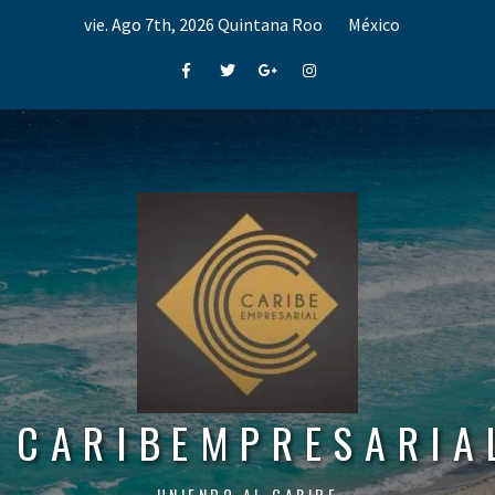
Skip
vie. Ago 7th, 2026
Quintana Roo
México
to
content
Facebook
Twitter
Google+
Instagram
CARIBEMPRESARIA
UNIENDO AL CARIBE