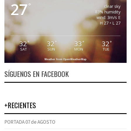
27
°
clear sky
83% humidity
wind: 3m/s E
H 27 • L 27
32
32
33
32
°
°
°
°
SAT
SUN
MON
TUE
Weather from OpenWeatherMap
SÍGUENOS EN FACEBOOK
+RECIENTES
PORTADA 07 de AGOSTO