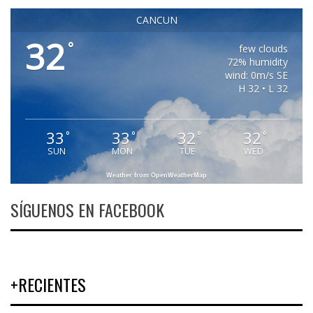
CANCUN
32
°
few clouds
72% humidity
wind: 0m/s SE
H 32 • L 32
33
33
32
32
°
°
°
°
SUN
MON
TUE
WED
Weather from OpenWeatherMap
SÍGUENOS EN FACEBOOK
+RECIENTES