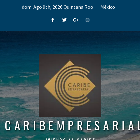
Skip
dom. Ago 9th, 2026
Quintana Roo
México
to
content
Facebook
Twitter
Google+
Instagram
CARIBEMPRESARIA
UNIENDO AL CARIBE