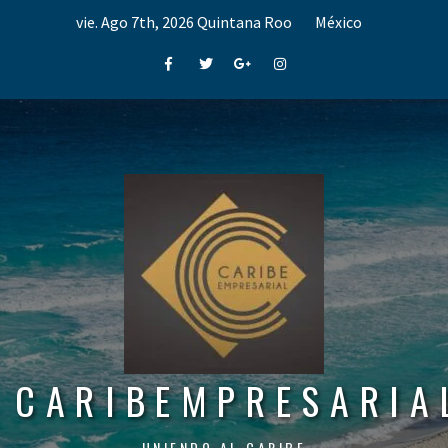
Skip
vie. Ago 7th, 2026
Quintana Roo
México
to
content
Facebook
Twitter
Google+
Instagram
CARIBEMPRESARIA
UNIENDO AL CARIBE