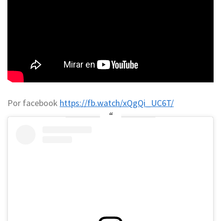
Por facebook
https://fb.watch/xQgQi_UC6T/