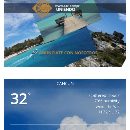
CANCUN
32
°
scattered clouds
70% humidity
wind: 4m/s E
H 32 • L 32