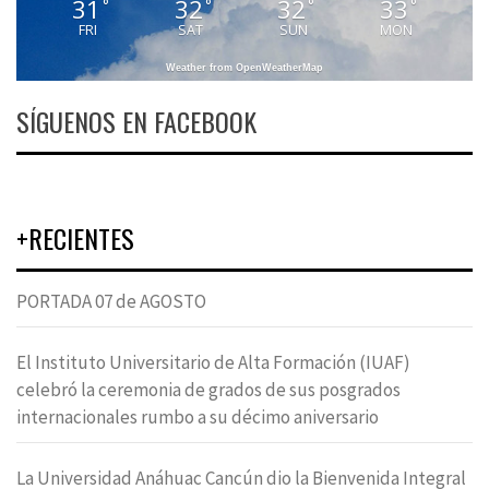
31
32
32
33
°
°
°
°
FRI
SAT
SUN
MON
Weather from OpenWeatherMap
SÍGUENOS EN FACEBOOK
+RECIENTES
PORTADA 07 de AGOSTO
El Instituto Universitario de Alta Formación (IUAF)
celebró la ceremonia de grados de sus posgrados
internacionales rumbo a su décimo aniversario
La Universidad Anáhuac Cancún dio la Bienvenida Integral