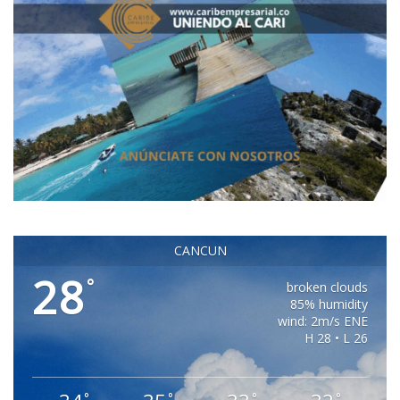
CANCUN
28
°
broken clouds
85% humidity
wind: 2m/s ENE
H 28 • L 26
°
°
°
°