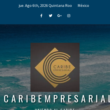
Skip
jue. Ago 6th, 2026
Quintana Roo
México
to
content
Facebook
Twitter
Google+
Instagram
CARIBEMPRESARIA
UNIENDO AL CARIBE