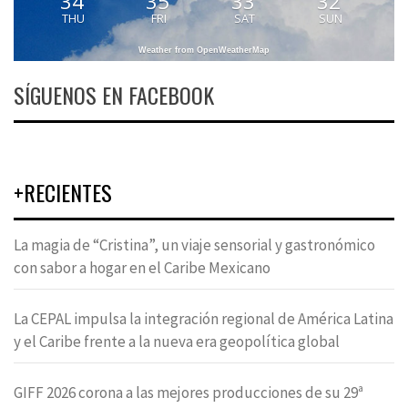
34
35
33
32
THU
FRI
SAT
SUN
Weather from OpenWeatherMap
SÍGUENOS EN FACEBOOK
+RECIENTES
La magia de “Cristina”, un viaje sensorial y gastronómico
con sabor a hogar en el Caribe Mexicano
La CEPAL impulsa la integración regional de América Latina
y el Caribe frente a la nueva era geopolítica global
GIFF 2026 corona a las mejores producciones de su 29ª