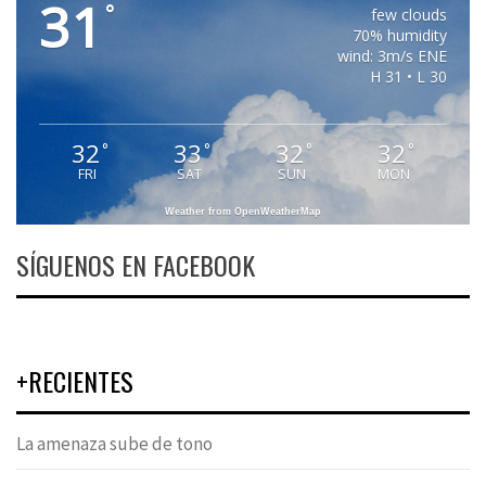
31
°
few clouds
70% humidity
wind: 3m/s ENE
H 31 • L 30
32
33
32
32
°
°
°
°
FRI
SAT
SUN
MON
Weather from OpenWeatherMap
SÍGUENOS EN FACEBOOK
+RECIENTES
La amenaza sube de tono