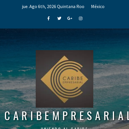
Skip
jue. Ago 6th, 2026
Quintana Roo
México
to
content
Facebook
Twitter
Google+
Instagram
CARIBEMPRESARIA
UNIENDO AL CARIBE