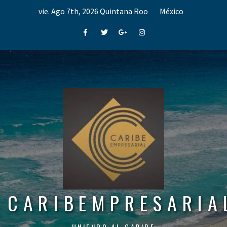
Skip
vie. Ago 7th, 2026
Quintana Roo
México
to
content
Facebook
Twitter
Google+
Instagram
CARIBEMPRESARIA
UNIENDO AL CARIBE