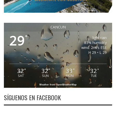
CANCUN
29
°
light rain
83% humidity
wind: 2m/s ESE
H 29 • L 29
32
32
33
32
°
°
°
°
SAT
SUN
MON
TUE
Weather from OpenWeatherMap
SÍGUENOS EN FACEBOOK