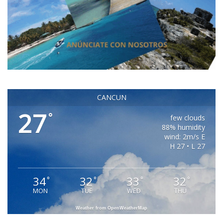
CANCUN
27
°
few clouds
88% humidity
wind: 2m/s E
H 27 • L 27
34
32
33
32
°
°
°
°
MON
TUE
WED
THU
Weather from OpenWeatherMap