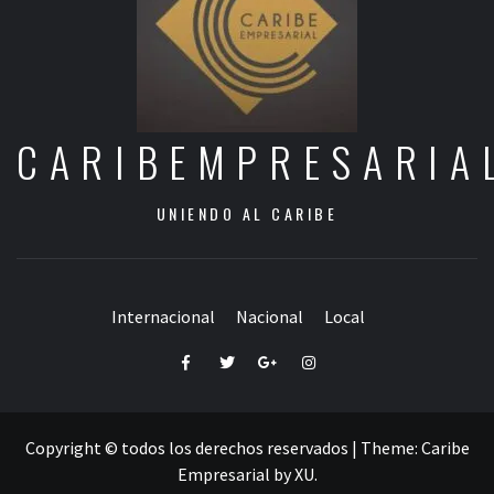
CARIBEMPRESARIA
UNIENDO AL CARIBE
Internacional
Nacional
Local
Facebook
Twitter
Google+
Instagram
Copyright © todos los derechos reservados
|
Theme:
Caribe
Empresarial
by
XU
.