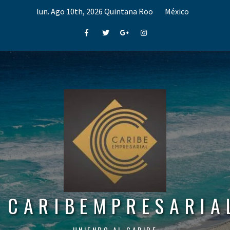
Skip
lun. Ago 10th, 2026
Quintana Roo
México
to
content
Facebook
Twitter
Google+
Instagram
CARIBEMPRESARIA
UNIENDO AL CARIBE