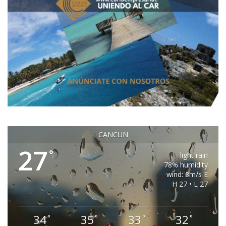
CANCUN
27
°
light rain
78% humidity
wind: 3m/s E
H 27 • L 27
34
35
33
32
°
°
°
°