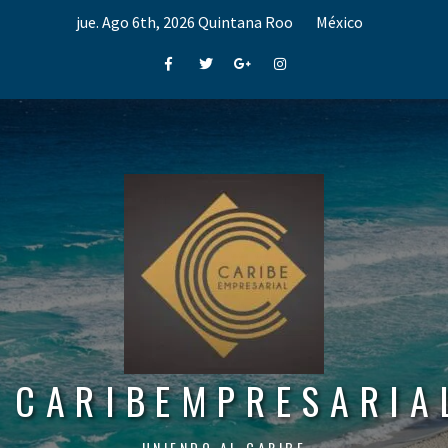
Skip
jue. Ago 6th, 2026
Quintana Roo
México
to
content
Facebook
Twitter
Google+
Instagram
CARIBEMPRESARIA
UNIENDO AL CARIBE