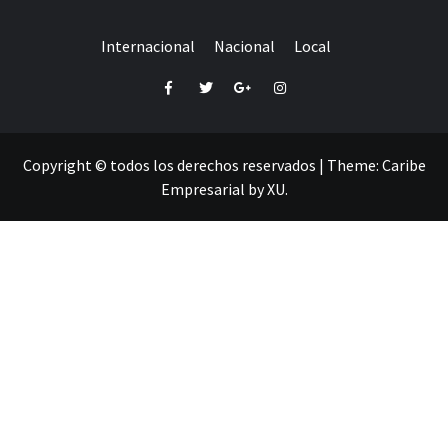
Internacional
Nacional
Local
Facebook
Twitter
Google+
Instagram
Copyright © todos los derechos reservados
|
Theme:
Caribe
Empresarial
by
XU
.