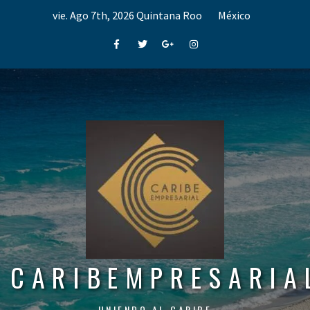
Skip
vie. Ago 7th, 2026
Quintana Roo
México
to
content
Facebook
Twitter
Google+
Instagram
CARIBEMPRESARIA
UNIENDO AL CARIBE