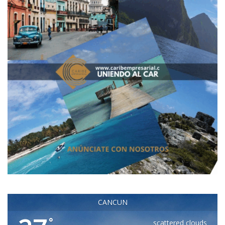
CANCUN
°
scattered clouds