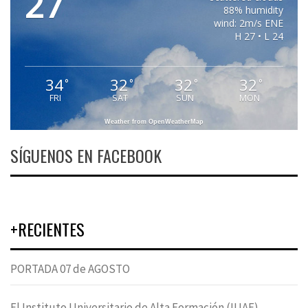
27
88% humidity
wind: 2m/s ENE
H 27 • L 24
34
32
32
32
°
°
°
°
FRI
SAT
SUN
MON
Weather from OpenWeatherMap
SÍGUENOS EN FACEBOOK
+RECIENTES
PORTADA 07 de AGOSTO
El Instituto Universitario de Alta Formación (IUAF)