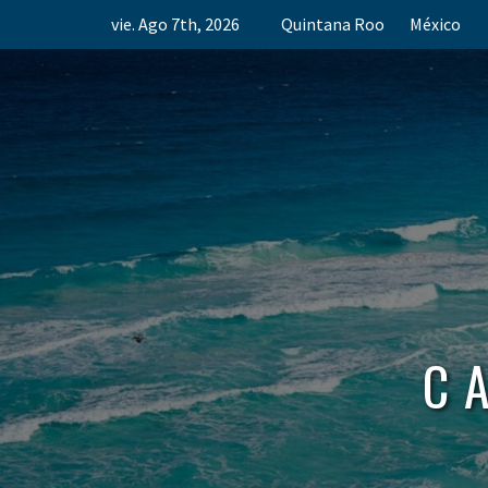
Skip
vie. Ago 7th, 2026
Quintana Roo
México
to
content
C