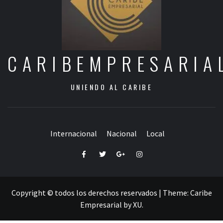
CARIBEMPRESARIA
UNIENDO AL CARIBE
Internacional
Nacional
Local
Facebook
Twitter
Google+
Instagram
Copyright © todos los derechos reservados
|
Theme:
Caribe
Empresarial
by
XU
.