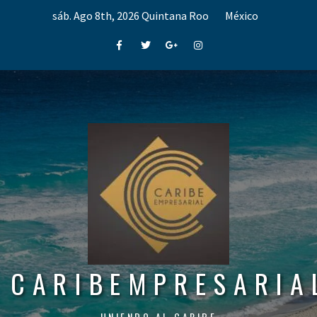
Skip
sáb. Ago 8th, 2026
Quintana Roo
México
to
content
Facebook
Twitter
Google+
Instagram
CARIBEMPRESARIA
UNIENDO AL CARIBE