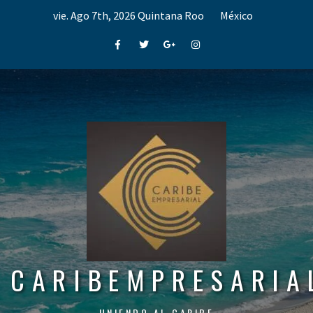
Skip
vie. Ago 7th, 2026
Quintana Roo
México
to
content
Facebook
Twitter
Google+
Instagram
CARIBEMPRESARIA
UNIENDO AL CARIBE