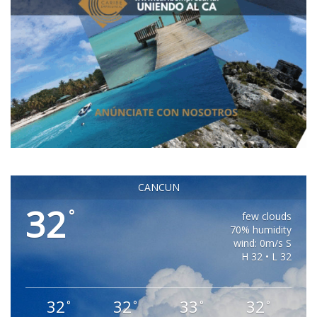
CANCUN
32
°
few clouds
70% humidity
wind: 0m/s S
H 32 • L 32
32
32
33
32
°
°
°
°