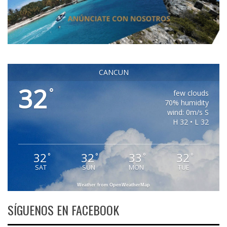
CANCUN
32
°
few clouds
70% humidity
wind: 0m/s S
H 32 • L 32
32
32
33
32
°
°
°
°
SAT
SUN
MON
TUE
Weather from OpenWeatherMap
SÍGUENOS EN FACEBOOK