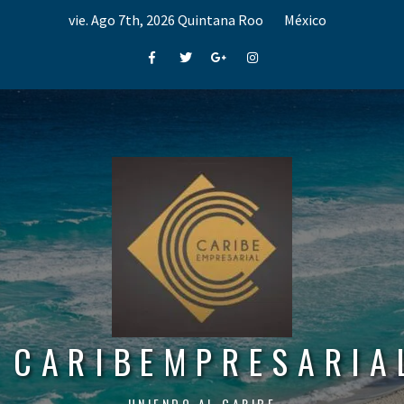
Skip
vie. Ago 7th, 2026
Quintana Roo
México
to
content
Facebook
Twitter
Google+
Instagram
CARIBEMPRESARIA
UNIENDO AL CARIBE