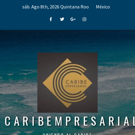
Skip
sáb. Ago 8th, 2026
Quintana Roo
México
to
content
Facebook
Twitter
Google+
Instagram
CARIBEMPRESARIA
UNIENDO AL CARIBE