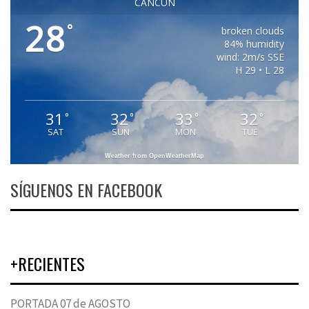
CANCUN
28
°
broken clouds
84% humidity
wind: 2m/s SSE
H 29 • L 28
31
32
33
32
°
°
°
°
SAT
SUN
MON
TUE
Weather from OpenWeatherMap
SÍGUENOS EN FACEBOOK
+RECIENTES
PORTADA 07 de AGOSTO