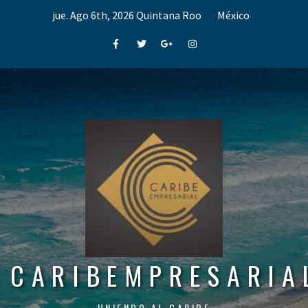
Skip
jue. Ago 6th, 2026
Quintana Roo
México
to
content
Facebook
Twitter
Google+
Instagram
CARIBEMPRESARIA
UNIENDO AL CARIBE