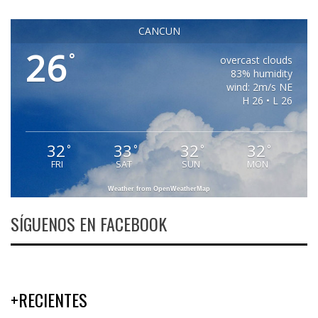
CANCUN
26
°
overcast clouds
83% humidity
wind: 2m/s NE
H 26 • L 26
32
33
32
32
°
°
°
°
FRI
SAT
SUN
MON
Weather from OpenWeatherMap
SÍGUENOS EN FACEBOOK
+RECIENTES