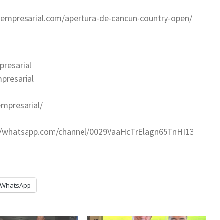
ibempresarial.com/apertura-de-cancun-country-open/
resarial
presarial
mpresarial/
s://whatsapp.com/channel/0029VaaHcTrElagn65TnHI13
WhatsApp