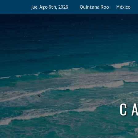
Skip
jue. Ago 6th, 2026
Quintana Roo
México
to
content
C