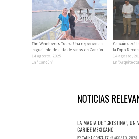
The Winelovers Tours: Una experiencia
Cancún será la
inigualable de cata de vinos en Cancún
la Expo Decon
14 agosto, 2025
14 agosto, 20
En "Cancún"
En "Arquitectu
NOTICIAS RELEVA
LA MAGIA DE “CRISTINA”, UN
CARIBE MEXICANO
BY
TALINA GONZALEZ
5 AGOSTO, 2026
/