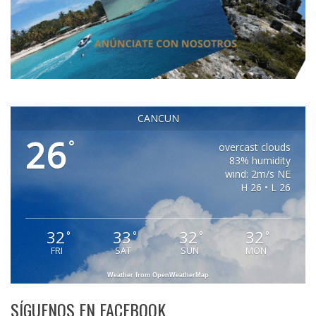
CANCUN
26
°
overcast clouds
83% humidity
wind: 2m/s NE
H 26 • L 26
32
33
32
32
°
°
°
°
FRI
SAT
SUN
MON
Weather from OpenWeatherMap
SÍGUENOS EN FACEBOOK