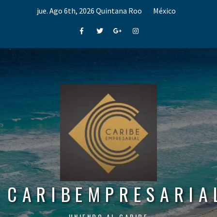
Skip
jue. Ago 6th, 2026
Quintana Roo
México
to
content
Facebook
Twitter
Google+
Instagram
CARIBEMPRESARIA
UNIENDO AL CARIBE