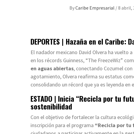
By
Caribe Empresarial
/
8 abril,
DEPORTES | Hazaña en el Caribe: Da
El nadador mexicano David Olvera ha vuelto a de
en los récords Guinness, “The FreezeWiz” com
en aguas abiertas
, conectando Cozumel con C
agotamiento, Olvera reafirma su estatus como 
consolidando un récord que ya es leyenda en e
ESTADO | Inicia “Recicla por tu fu
sostenibilidad
Con el objetivo de fortalecer la cultura ecoló
inscripción para el programa
“Recicla por tu
ciudadanos a participar activamente en la gest