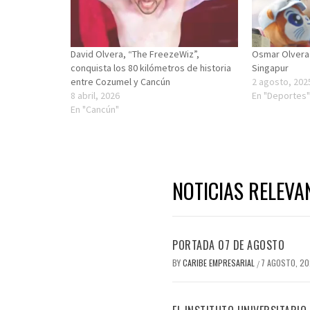
David Olvera, “The FreezeWiz”,
Osmar Olvera
conquista los 80 kilómetros de historia
Singapur
entre Cozumel y Cancún
2 agosto, 202
8 abril, 2026
En "Deportes
En "Cancún"
NOTICIAS RELEVA
PORTADA 07 DE AGOSTO
BY
CARIBE EMPRESARIAL
7 AGOSTO, 2
/