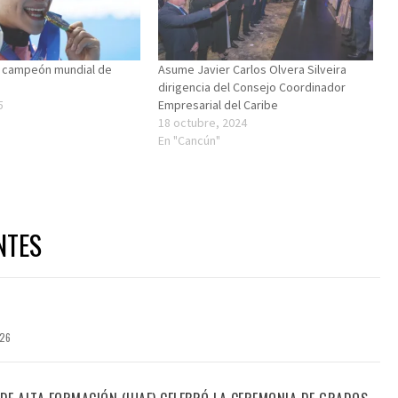
 campeón mundial de
Asume Javier Carlos Olvera Silveira
dirigencia del Consejo Coordinador
5
Empresarial del Caribe
"
18 octubre, 2024
En "Cancún"
NTES
026