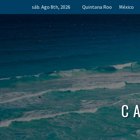
Skip
sáb. Ago 8th, 2026
Quintana Roo
México
to
content
C