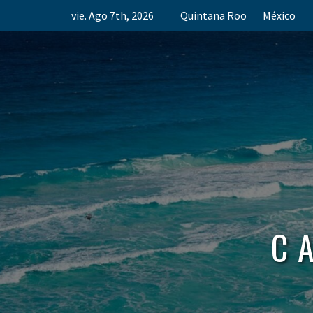
Skip
vie. Ago 7th, 2026
Quintana Roo
México
to
content
C