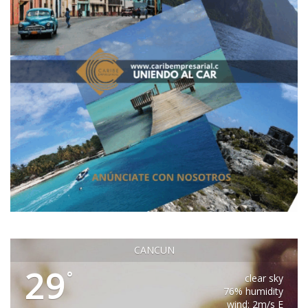
CANCUN
29
°
clear sky
76% humidity
wind: 2m/s E