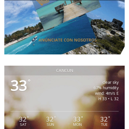
CANCUN
33
°
clear sky
67% humidity
wind: 4m/s E
H 33 • L 32
32
32
33
32
°
°
°
°
SAT
SUN
MON
TUE