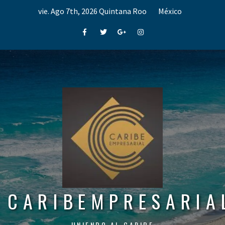
Skip
vie. Ago 7th, 2026
Quintana Roo
México
to
content
Facebook
Twitter
Google+
Instagram
CARIBEMPRESARIA
UNIENDO AL CARIBE