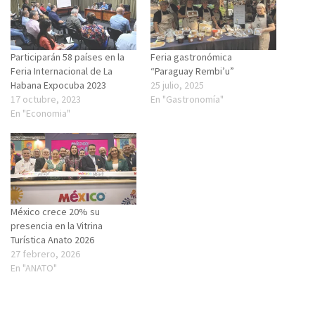
Participarán 58 países en la
Feria gastronómica
Feria Internacional de La
“Paraguay Rembi’u”
Habana Expocuba 2023
25 julio, 2025
17 octubre, 2023
En "Gastronomía"
En "Economia"
México crece 20% su
presencia en la Vitrina
Turística Anato 2026
27 febrero, 2026
En "ANATO"