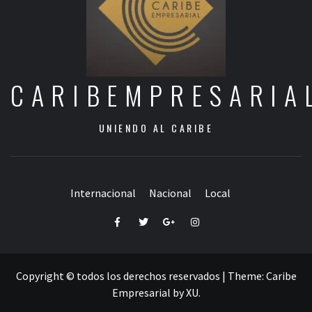
CARIBEMPRESARIA
UNIENDO AL CARIBE
Internacional
Nacional
Local
Facebook
Twitter
Google+
Instagram
Copyright © todos los derechos reservados
|
Theme:
Caribe
Empresarial
by
XU
.