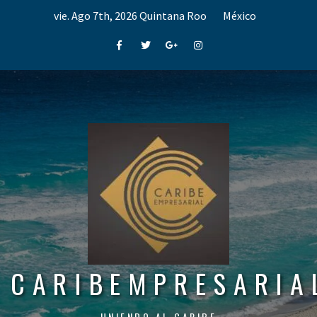
Skip
vie. Ago 7th, 2026
Quintana Roo
México
to
content
Facebook
Twitter
Google+
Instagram
CARIBEMPRESARIA
UNIENDO AL CARIBE