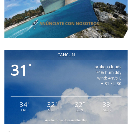
CANCUN
31
°
broken clouds
74% humidity
wind: 4m/s E
H 31 • L 30
34
32
32
33
°
°
°
°
FRI
SAT
SUN
MON
Weather from OpenWeatherMap