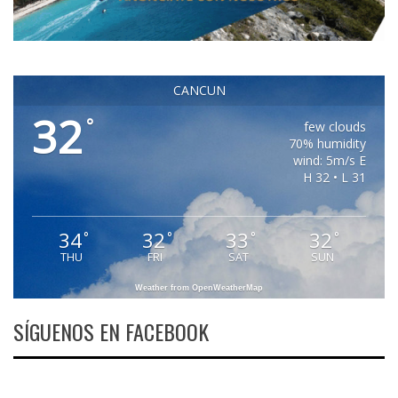
CANCUN
32
°
few clouds
70% humidity
wind: 5m/s E
H 32 • L 31
34
32
33
32
°
°
°
°
THU
FRI
SAT
SUN
Weather from OpenWeatherMap
SÍGUENOS EN FACEBOOK