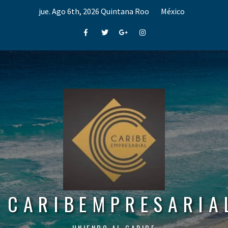
Skip
jue. Ago 6th, 2026
Quintana Roo
México
to
content
Facebook
Twitter
Google+
Instagram
CARIBEMPRESARIA
UNIENDO AL CARIBE