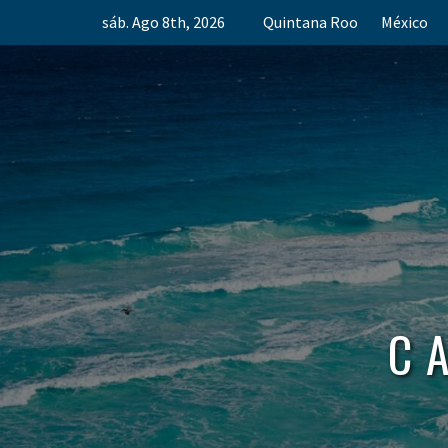
Skip
sáb. Ago 8th, 2026
Quintana Roo
México
to
content
C