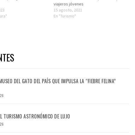
viajeros jóvenes
023
15 agosto, 2021
tura"
En "Turismo"
NTES
USEO DEL GATO DEL PAÍS QUE IMPULSA LA “FIEBRE FELINA”
026
DEL TURISMO ASTRONÓMICO DE LUJO
026