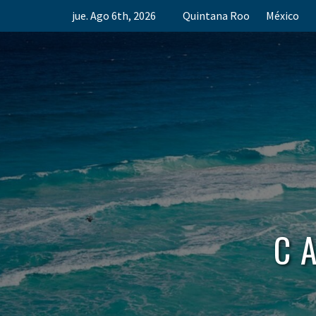
Skip
jue. Ago 6th, 2026
Quintana Roo
México
to
content
C