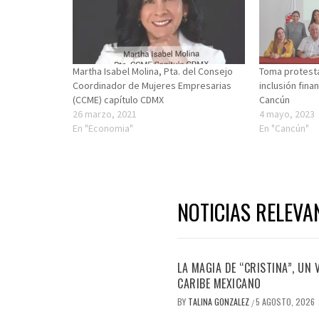
Martha Isabel Molina, Pta. del Consejo
Toma protesta
Coordinador de Mujeres Empresarias
inclusión fina
(CCME) capítulo CDMX
Cancún
26 marzo, 2021
4 mayo, 2023
En "Economia"
En "Cancún"
NOTICIAS RELEVA
LA MAGIA DE “CRISTINA”, UN
CARIBE MEXICANO
BY
TALINA GONZALEZ
5 AGOSTO, 2026
/