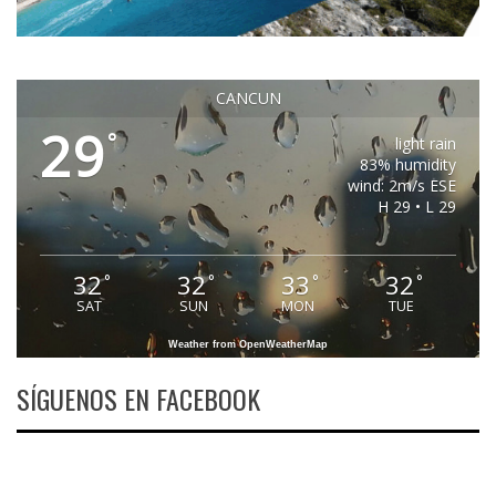
CANCUN
29
°
light rain
83% humidity
wind: 2m/s ESE
H 29 • L 29
32
32
33
32
°
°
°
°
SAT
SUN
MON
TUE
Weather from OpenWeatherMap
SÍGUENOS EN FACEBOOK