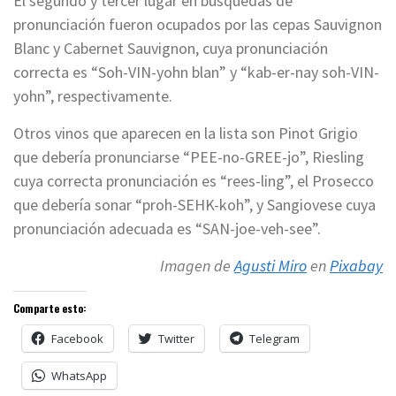
El segundo y tercer lugar en búsquedas de
pronunciación fueron ocupados por las cepas Sauvignon
Blanc y Cabernet Sauvignon, cuya pronunciación
correcta es “Soh-VIN-yohn blan” y “kab-er-nay soh-VIN-
yohn”, respectivamente.
Otros vinos que aparecen en la lista son Pinot Grigio
que debería pronunciarse “PEE-no-GREE-jo”, Riesling
cuya correcta pronunciación es “rees-ling”, el Prosecco
que debería sonar “proh-SEHK-koh”, y Sangiovese cuya
pronunciación adecuada es “SAN-joe-veh-see”.
Imagen de
Agusti Miro
en
Pixabay
Comparte esto:
Facebook
Twitter
Telegram
WhatsApp