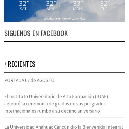
32
32
33
32
°
°
°
°
SAT
SUN
MON
TUE
Weather from OpenWeatherMap
SÍGUENOS EN FACEBOOK
+RECIENTES
PORTADA 07 de AGOSTO
El Instituto Universitario de Alta Formación (IUAF)
celebró la ceremonia de grados de sus posgrados
internacionales rumbo a su décimo aniversario
La Universidad Anáhuac Cancún dio la Bienvenida Integral