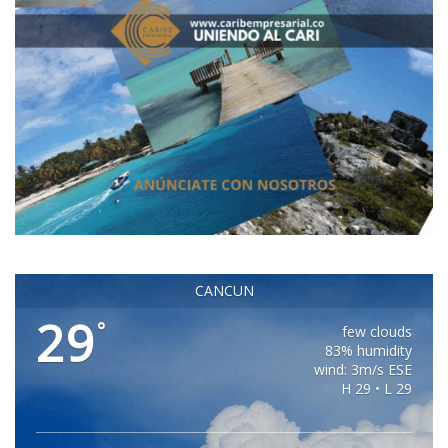
CANCUN
29
°
few clouds
83% humidity
wind: 3m/s ESE
H 29 • L 29