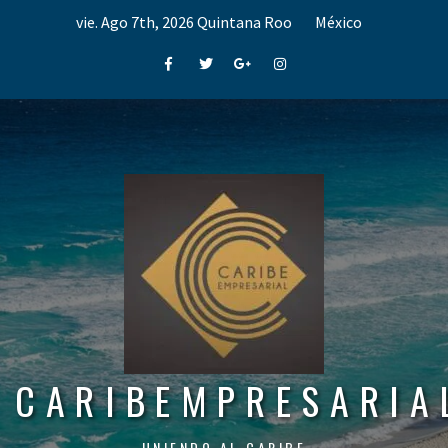
Skip
vie. Ago 7th, 2026
Quintana Roo
México
to
content
Facebook
Twitter
Google+
Instagram
CARIBEMPRESARIA
UNIENDO AL CARIBE