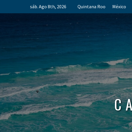
Skip
sáb. Ago 8th, 2026
Quintana Roo
México
to
content
C