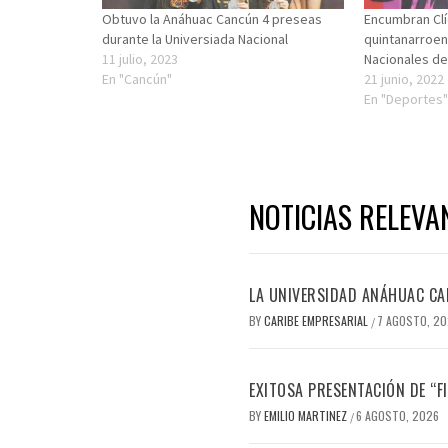
Obtuvo la Anáhuac Cancún 4 preseas
Encumbran Clí
durante la Universiada Nacional
quintanarroen
11 julio, 2023
Nacionales d
En "Cancún"
21 junio, 2022
En "Deportes
NOTICIAS RELEVA
LA UNIVERSIDAD ANÁHUAC CAN
BY
CARIBE EMPRESARIAL
7 AGOSTO, 2
/
EXITOSA PRESENTACIÓN DE “
BY
EMILIO MARTINEZ
6 AGOSTO, 2026
/