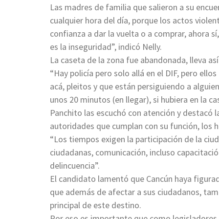
Las madres de familia que salieron a su encuen
cualquier hora del día, porque los actos viole
confianza a dar la vuelta o a comprar, ahora 
es la inseguridad”, indicó Nelly.
La caseta de la zona fue abandonada, lleva así
“Hay policía pero solo allá en el DIF, pero el
acá, pleitos y que están persiguiendo a alguien
unos 20 minutos (en llegar), si hubiera en la c
Panchito las escuchó con atención y destacó la
autoridades que cumplan con su función, los h
“Los tiempos exigen la participación de la ciu
ciudadanas, comunicación, incluso capacitación 
delincuencia”.
El candidato lamentó que Cancún haya figurado
que además de afectar a sus ciudadanos, tambi
principal de este destino.
Por eso es importante que como legisladores 