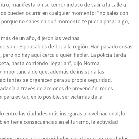
tro, manifestaron su temor incluso de salir a la calle a
ntos pueden ocurrir en cualquier momento: “no sales con
sí, porque no sabes en qué momento te pueda pasar algo,
 más de un año, dijeron las vecinas.
los no son responsables de toda la región. Han pasado cosas
, pero no hay aquí cerca a quién hablar. La policía tarda
aseta, hasta corriendo llegarían”, dijo Norma.
 importancia de que, además de insistir a las
abitantes se organicen para su propia seguridad.
dadanía a través de acciones de prevención: redes
para evitar, en lo posible, ser víctimas de la
 entre las ciudades más inseguras a nivel nacional, lo
én tiene consecuencias en el turismo, la actividad
exhortemos a las autoridades para lograr una verdadera