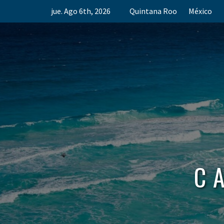
Skip
jue. Ago 6th, 2026
Quintana Roo
México
to
content
C