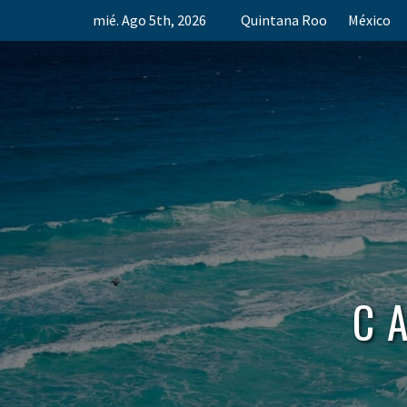
Skip
mié. Ago 5th, 2026
Quintana Roo
México
to
content
C