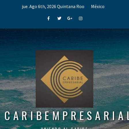
Skip
jue. Ago 6th, 2026
Quintana Roo
México
to
content
Facebook
Twitter
Google+
Instagram
CARIBEMPRESARIA
UNIENDO AL CARIBE