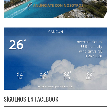
CANCUN
26
°
overcast clouds
83% humidity
wind: 2m/s NE
H 26 • L 26
32
33
32
32
°
°
°
°
FRI
SAT
SUN
MON
Weather from OpenWeatherMap
SÍGUENOS EN FACEBOOK