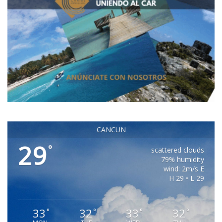
CANCUN
29
°
scattered clouds
79% humidity
wind: 2m/s E
H 29 • L 29
33
32
33
32
°
°
°
°