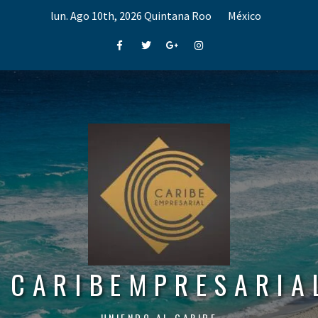
Skip
lun. Ago 10th, 2026
Quintana Roo
México
to
content
Facebook
Twitter
Google+
Instagram
CARIBEMPRESARIA
UNIENDO AL CARIBE