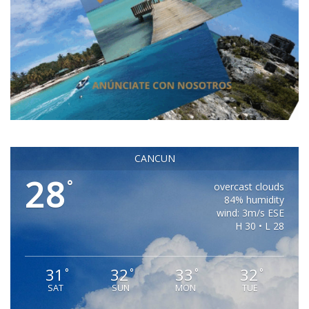
CANCUN
28
°
overcast clouds
84% humidity
wind: 3m/s ESE
H 30 • L 28
31
32
33
32
°
°
°
°
SAT
SUN
MON
TUE