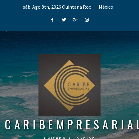
Skip
sáb. Ago 8th, 2026
Quintana Roo
México
to
content
Facebook
Twitter
Google+
Instagram
CARIBEMPRESARIA
UNIENDO AL CARIBE