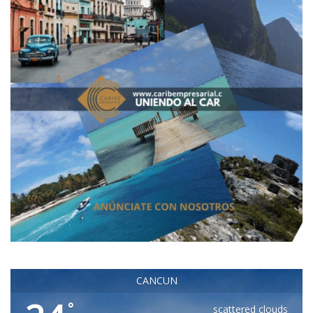
CANCUN
°
scattered clouds