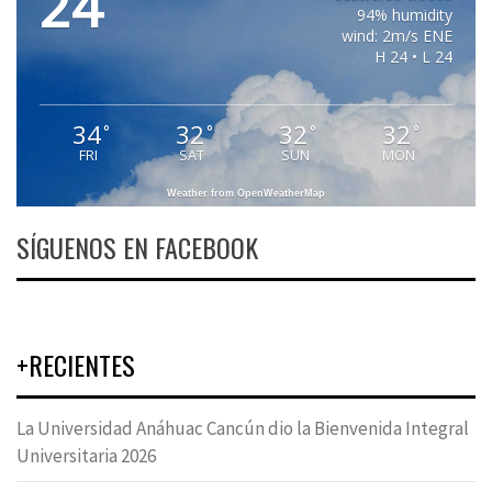
24
94% humidity
wind: 2m/s ENE
H 24 • L 24
34
32
32
32
°
°
°
°
FRI
SAT
SUN
MON
Weather from OpenWeatherMap
SÍGUENOS EN FACEBOOK
+RECIENTES
La Universidad Anáhuac Cancún dio la Bienvenida Integral
Universitaria 2026