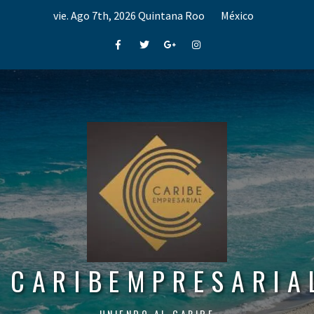
Skip
vie. Ago 7th, 2026
Quintana Roo
México
to
content
Facebook
Twitter
Google+
Instagram
CARIBEMPRESARIA
UNIENDO AL CARIBE