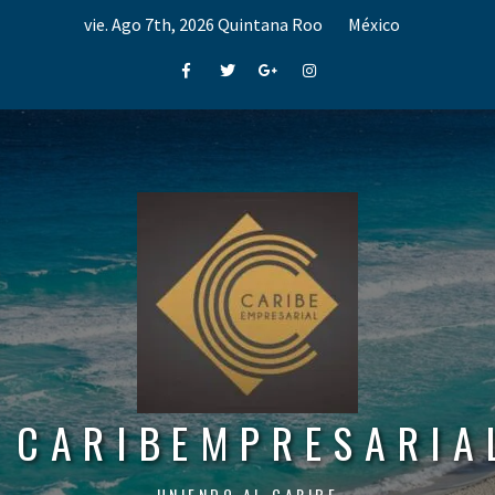
Skip
vie. Ago 7th, 2026
Quintana Roo
México
to
content
Facebook
Twitter
Google+
Instagram
CARIBEMPRESARIA
UNIENDO AL CARIBE