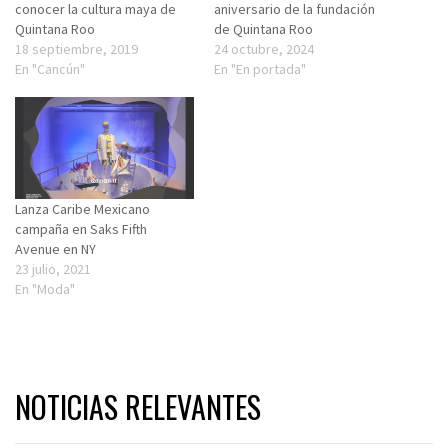
conocer la cultura maya de
aniversario de la fundación
Quintana Roo
de Quintana Roo
18 septiembre, 2019
24 octubre, 2024
En "Cancún"
En "En portada"
Lanza Caribe Mexicano
campaña en Saks Fifth
Avenue en NY
23 julio, 2021
En "Moda"
NOTICIAS RELEVANTES