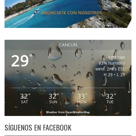
CANCUN
29
°
light rain
83% humidity
wind: 2m/s ESE
H 29 • L 29
32
32
33
32
°
°
°
°
SAT
SUN
MON
TUE
Weather from OpenWeatherMap
SÍGUENOS EN FACEBOOK